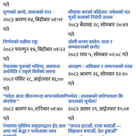
गते
घृणाको आगो, समाजको घाउ
सीमामा करको काँडेतार: मधेशको मत
चुस्दै सत्ताको निर्दयी उत्सव
२०८३ श्रावण १४, बिहीबार ०१:५९
२०८३ बैशाख २८, सोमबार २०:४९
गते
गते
निर्णयको घडीमा राष्ट्र
ओली बनाम बालेन: सत्ता र
सम्भावनाको छनोट
२०८२ फाल्गुन १४, बिहीबार ०१:२२
२०८२ माघ ५, सोमबार ०२:०८ गते
गते
नेपालका युवाको भविष्य, असफल
आरक्षण : अधिकार र समानताको यात्रा
अर्थनीति र राष्ट्रले बिर्सेको सपना
२०८२ श्रावण २६, सोमबार १२:२०
२०८२ मंसिर २८, आईतवार १६:००
गते
गते
“मधेश आज जीवनभन्दा बाचनकोलागि
मधेस : शासकको प्रयोगशाला कि
संघर्षमा “
जनताको भूगोल?
२०८२ श्रावण १०, शनिबार ०१:४०
२०८२ असार २९, आईतवार १५:०१
गते
गते
नेपालमा मुस्लिम समुदायद्वारा ईद अल
“जनता हटाऔं, राजा बसाऔं —
अधा पर्व श्रद्धा र भव्यताका साथ
सिंहासन बचाऔं, देश डुबाऔं”