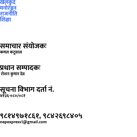
खेलकुद
मनोरञ्जन
राजनीति
शिक्षा
समाचार संयोजकः
कमल कटुवाल
प्रधान सम्पादकः
रोशन कुमार देव
सूचना विभाग दर्ता नं.
४१३६-०८०/०८१
९८१४९७१८६१, ९८४२६९८४०५
nepexpress1@gmail.com