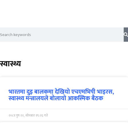
स्वास्थ्य
भारतमा दुइ बालकमा देखियो एचएमभिपी भाइरस,
स्वास्थ्य मन्त्रालयले बोलायो आकस्मिक बैठक
२०८१ पुष २२, सोमबार १९:२६ गते