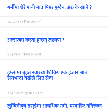
गर्मीमा धेरै पानी मात्र पिएर पुग्दैन, अरु के खाने ?
२०८१ जेष्ठ १२, शनिबार २१:०४ गते
अल्सरका कस्ता हुन्छन् लक्ष्यण ?
२०८१ जेष्ठ १२, शनिबार २१:०१ गते
हुम्लामा बृहत् स्वास्थ्य शिविर, एक हजार आठ
सयभन्दा बढीले लिए सेवा
२०८१ बैशाख १९, बुधबार १२:३६ गते
लुम्बिनीको तराईमा अत्यधिक गर्मी, घरबाहिर ननिस्कन