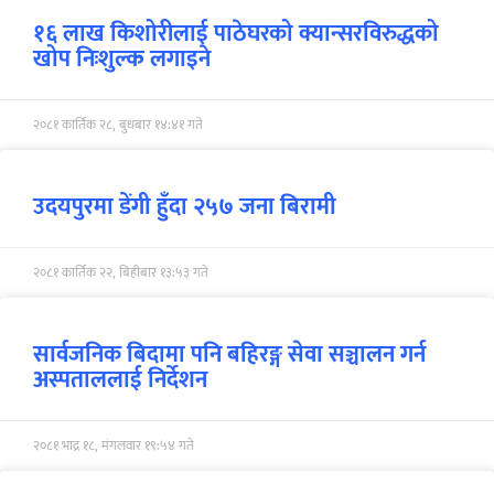
१६ लाख किशोरीलाई पाठेघरको क्यान्सरविरुद्धको
खोप निःशुल्क लगाइने
२०८१ कार्तिक २८, बुधबार १४:४१ गते
उदयपुरमा डेंगी हुँदा २५७ जना बिरामी
२०८१ कार्तिक २२, बिहीबार १३:५३ गते
सार्वजनिक बिदामा पनि बहिरङ्ग सेवा सञ्चालन गर्न
अस्पताललाई निर्देशन
२०८१ भाद्र १८, मंगलवार १९:५४ गते