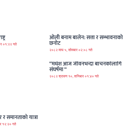
ट्र
ओली बनाम बालेन: सत्ता र सम्भावनाको
छनोट
ार ०१:२२ गते
२०८२ माघ ५, सोमबार ०२:०८ गते
“मधेश आज जीवनभन्दा बाचनकोलागि
संघर्षमा “
२०८२ श्रावण १०, शनिबार ०१:४० गते
 र समानताको यात्रा
र १२:२० गते