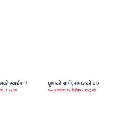
को स्वार्थमा ?
घृणाको आगो, समाजको घाउ
ार ०२:४४ गते
२०८३ श्रावण १४, बिहीबार ०१:५९ गते