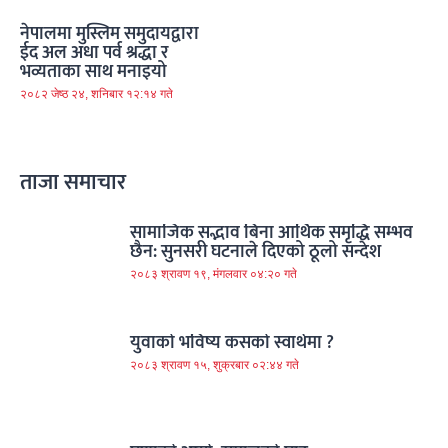
नेपालमा मुस्लिम समुदायद्वारा
ईद अल अधा पर्व श्रद्धा र
भव्यताका साथ मनाइयो
२०८२ जेष्ठ २४, शनिबार १२:१४ गते
ताजा समाचार
सामाजिक सद्भाव बिना आर्थिक समृद्धि सम्भव
छैन: सुनसरी घटनाले दिएको ठूलो सन्देश
२०८३ श्रावण १९, मंगलवार ०४:२० गते
युवाको भविष्य कसको स्वार्थमा ?
२०८३ श्रावण १५, शुक्रबार ०२:४४ गते