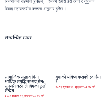
रिसेप्सनमा सहभागी हुनेछन् । स्मरण रहोस इरा खान र नुपुरको
विवाह महाराष्ट्रीय परम्परा अनुसार हुनेछ ।
सम्बन्धित खबर
सामाजिक सद्भाव बिना
युवाको भविष्य कसको स्वार्थमा
आर्थिक समृद्धि सम्भव छैन:
?
सुनसरी घटनाले दिएको ठूलो
२०८३ श्रावण १५, शुक्रबार ०२:४४ गते
सन्देश
२०८३ श्रावण १९, मंगलवार ०४:२० गते