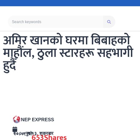
अमिर खानको घरमा बिबाहको
माहौंल, ठुला स्टारहरू सहभागी
हुदैँ
NEP EXPRESS
२०८० पुष १३, शुक्रबार १०:५९ गते
653
Shares