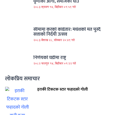
घृणाको आगो, समाजको घाउ
२०८३ श्रावण १४, बिहीबार ०१:५९ गते
सीमामा करको काँडेतार: मधेशको मत चुस्दै
सत्ताको निर्दयी उत्सव
२०८३ बैशाख २८, सोमबार २०:४९ गते
निर्णयको घडीमा राष्ट्र
२०८२ फाल्गुन १४, बिहीबार ०१:२२ गते
लोकप्रिय समाचार
इराकी टिकटक स्टार फहादको गोली