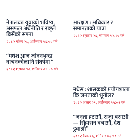
नेपालका युवाको भविष्य,
आरक्षण : अधिकार र
असफल अर्थनीति र राष्ट्रले
समानताको यात्रा
बिर्सेको सपना
२०८२ श्रावण २६, सोमबार १२:२० गते
२०८२ मंसिर २८, आईतवार १६:०० गते
“मधेश आज जीवनभन्दा
बाचनकोलागि संघर्षमा “
२०८२ श्रावण १०, शनिबार ०१:४० गते
मधेस : शासकको प्रयोगशाला
कि जनताको भूगोल?
२०८२ असार २९, आईतवार १५:०१ गते
“जनता हटाऔं, राजा बसाऔं
— सिंहासन बचाऔं, देश
डुबाऔं”
२०८२ बैशाख ६, शनिबार ०२:५० गते