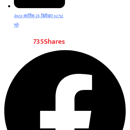
२०८० कार्तिक २३, बिहीबार ०८:५८
गते
735
Shares