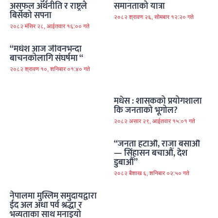
असफल अर्थनीति र राष्ट्रले
समानताको यात्रा
बिर्सेको सपना
२०८२ श्रावण २६, सोमबार १२:२० गते
२०८२ मंसिर २८, आईतवार १६:०० गते
“मधेश आज जीवनभन्दा
बाचनकोलागि संघर्षमा “
२०८२ श्रावण १०, शनिबार ०१:४० गते
मधेस : शासकको प्रयोगशाला
कि जनताको भूगोल?
२०८२ असार २९, आईतवार १५:०१ गते
“जनता हटाऔं, राजा बसाऔं
— सिंहासन बचाऔं, देश
डुबाऔं”
२०८२ बैशाख ६, शनिबार ०२:५० गते
नेपालमा मुस्लिम समुदायद्वारा
ईद अल अधा पर्व श्रद्धा र
भव्यताका साथ मनाइयो