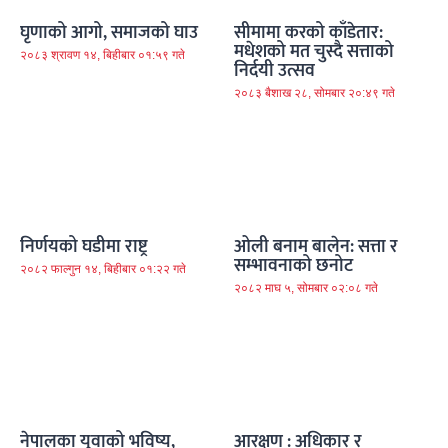
घृणाको आगो, समाजको घाउ
सीमामा करको काँडेतार:
मधेशको मत चुस्दै सत्ताको
२०८३ श्रावण १४, बिहीबार ०१:५९ गते
निर्दयी उत्सव
२०८३ बैशाख २८, सोमबार २०:४९ गते
निर्णयको घडीमा राष्ट्र
ओली बनाम बालेन: सत्ता र
सम्भावनाको छनोट
२०८२ फाल्गुन १४, बिहीबार ०१:२२ गते
२०८२ माघ ५, सोमबार ०२:०८ गते
नेपालका युवाको भविष्य,
आरक्षण : अधिकार र