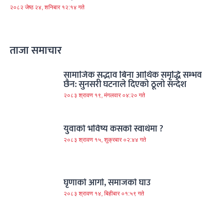
२०८२ जेष्ठ २४, शनिबार १२:१४ गते
ताजा समाचार
सामाजिक सद्भाव बिना आर्थिक समृद्धि सम्भव
छैन: सुनसरी घटनाले दिएको ठूलो सन्देश
२०८३ श्रावण १९, मंगलवार ०४:२० गते
युवाको भविष्य कसको स्वार्थमा ?
२०८३ श्रावण १५, शुक्रबार ०२:४४ गते
घृणाको आगो, समाजको घाउ
२०८३ श्रावण १४, बिहीबार ०१:५९ गते