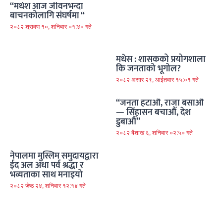
“मधेश आज जीवनभन्दा
बाचनकोलागि संघर्षमा “
२०८२ श्रावण १०, शनिबार ०१:४० गते
मधेस : शासकको प्रयोगशाला
कि जनताको भूगोल?
२०८२ असार २९, आईतवार १५:०१ गते
“जनता हटाऔं, राजा बसाऔं
— सिंहासन बचाऔं, देश
डुबाऔं”
२०८२ बैशाख ६, शनिबार ०२:५० गते
नेपालमा मुस्लिम समुदायद्वारा
ईद अल अधा पर्व श्रद्धा र
भव्यताका साथ मनाइयो
२०८२ जेष्ठ २४, शनिबार १२:१४ गते