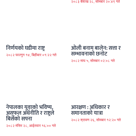
२०८३ बैशाख २८, सोमबार २०:४९ गते
निर्णयको घडीमा राष्ट्र
ओली बनाम बालेन: सत्ता र
सम्भावनाको छनोट
२०८२ फाल्गुन १४, बिहीबार ०१:२२ गते
२०८२ माघ ५, सोमबार ०२:०८ गते
नेपालका युवाको भविष्य,
आरक्षण : अधिकार र
असफल अर्थनीति र राष्ट्रले
समानताको यात्रा
बिर्सेको सपना
२०८२ श्रावण २६, सोमबार १२:२० गते
२०८२ मंसिर २८, आईतवार १६:०० गते