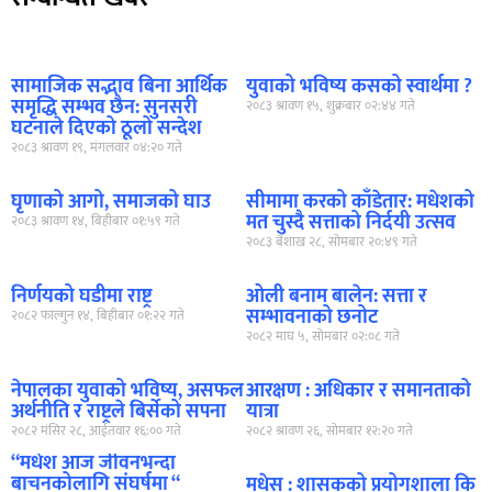
सामाजिक सद्भाव बिना आर्थिक
युवाको भविष्य कसको स्वार्थमा ?
समृद्धि सम्भव छैन: सुनसरी
२०८३ श्रावण १५, शुक्रबार ०२:४४ गते
घटनाले दिएको ठूलो सन्देश
२०८३ श्रावण १९, मंगलवार ०४:२० गते
घृणाको आगो, समाजको घाउ
सीमामा करको काँडेतार: मधेशको
मत चुस्दै सत्ताको निर्दयी उत्सव
२०८३ श्रावण १४, बिहीबार ०१:५९ गते
२०८३ बैशाख २८, सोमबार २०:४९ गते
निर्णयको घडीमा राष्ट्र
ओली बनाम बालेन: सत्ता र
सम्भावनाको छनोट
२०८२ फाल्गुन १४, बिहीबार ०१:२२ गते
२०८२ माघ ५, सोमबार ०२:०८ गते
नेपालका युवाको भविष्य, असफल
आरक्षण : अधिकार र समानताको
अर्थनीति र राष्ट्रले बिर्सेको सपना
यात्रा
२०८२ मंसिर २८, आईतवार १६:०० गते
२०८२ श्रावण २६, सोमबार १२:२० गते
“मधेश आज जीवनभन्दा
बाचनकोलागि संघर्षमा “
मधेस : शासकको प्रयोगशाला कि