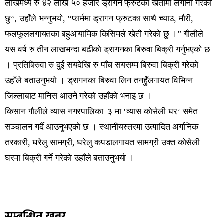
लाखमध्ये रु ४२ लाख ५० हजार ड्रागन फ्रुटको खेतीमा लगानी गरेको
छु”, उहाँले भन्नुभयो, “फार्ममा ड्रागन फ्रुटका साथै च्याउ, मौरी,
फलफूललगायतका बहुआयामिक किसिमले खेती गरेको छु ।” गौलीले
यस वर्ष रु तीन लाखभन्दा बढीको ड्रागनका बिरुवा बिक्री गर्नुभएको छ
। प्रतिबिरुवा रु दुई सयदेखि रु पाँच सयसम्म बिरुवा बिक्री गरेको
उहाँले बताउनुभयो । ड्रागनका बिरुवा लिन तनहुँलगायत विभिन्न
जिल्लाबाट मानिस आउने गरेको उहाँको भनाइ छ ।
किसान गौलीले व्यास नगरपालिका–३ मा ‘व्यास कोसेली घर’ समेत
सञ्चालन गर्दै आउनुभएको छ । स्थानीयस्तरमा उत्पादित अर्गानिक
तरकारी, घरेलु सामग्री, घरेलु कपडालगायत सामग्री उक्त कोसेली
घरमा बिक्री गर्ने गरेको उहाँले बताउनुभयो ।
सम्बन्धित खबर