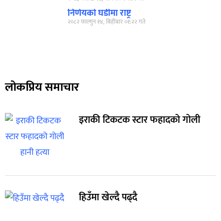
निर्णयको घडीमा राष्ट्र
२०८२ फाल्गुन १४, बिहीबार ०१:२२ गते
लोकप्रिय समाचार
इराकी टिकटक स्टार फहादको गोली
हिउँमा खेल्दै पढ्दै