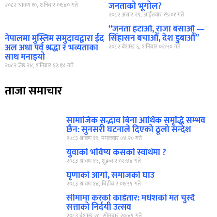
जनताको भूगोल?
२०८२ श्रावण १०, शनिबार ०१:४० गते
२०८२ असार २९, आईतवार १५:०१ गते
“जनता हटाऔं, राजा बसाऔं —
सिंहासन बचाऔं, देश डुबाऔं”
नेपालमा मुस्लिम समुदायद्वारा ईद
अल अधा पर्व श्रद्धा र भव्यताका
२०८२ बैशाख ६, शनिबार ०२:५० गते
साथ मनाइयो
२०८२ जेष्ठ २४, शनिबार १२:१४ गते
ताजा समाचार
सामाजिक सद्भाव बिना आर्थिक समृद्धि सम्भव
छैन: सुनसरी घटनाले दिएको ठूलो सन्देश
२०८३ श्रावण १९, मंगलवार ०४:२० गते
युवाको भविष्य कसको स्वार्थमा ?
२०८३ श्रावण १५, शुक्रबार ०२:४४ गते
घृणाको आगो, समाजको घाउ
२०८३ श्रावण १४, बिहीबार ०१:५९ गते
सीमामा करको काँडेतार: मधेशको मत चुस्दै
सत्ताको निर्दयी उत्सव
२०८३ बैशाख २८, सोमबार २०:४९ गते