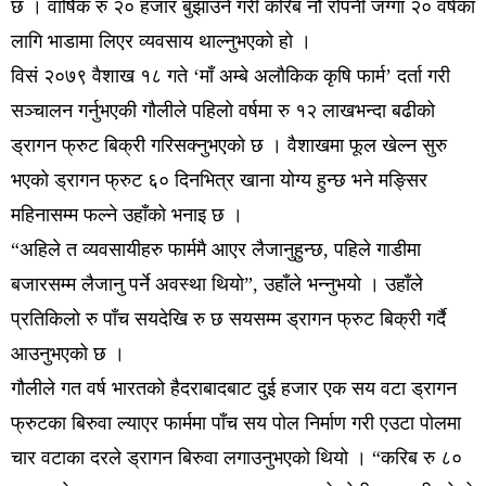
छ । वार्षिक रु २० हजार बुझाउने गरी करिब नौ रोपनी जग्गा २० वर्षका
लागि भाडामा लिएर व्यवसाय थाल्नुभएको हो ।
विसं २०७९ वैशाख १८ गते ‘माँ अम्बे अलौकिक कृषि फार्म’ दर्ता गरी
सञ्चालन गर्नुभएकी गौलीले पहिलो वर्षमा रु १२ लाखभन्दा बढीको
ड्रागन फ्रुट बिक्री गरिसक्नुभएको छ । वैशाखमा फूल खेल्न सुरु
भएको ड्रागन फ्रुट ६० दिनभित्र खाना योग्य हुन्छ भने मङ्सिर
महिनासम्म फल्ने उहाँको भनाइ छ ।
“अहिले त व्यवसायीहरु फार्ममै आएर लैजानुहुन्छ, पहिले गाडीमा
बजारसम्म लैजानु पर्ने अवस्था थियो”, उहाँले भन्नुभयो । उहाँले
प्रतिकिलो रु पाँच सयदेखि रु छ सयसम्म ड्रागन फ्रुट बिक्री गर्दै
आउनुभएको छ ।
गौलीले गत वर्ष भारतको हैदराबादबाट दुई हजार एक सय वटा ड्रागन
फ्रुटका बिरुवा ल्याएर फार्ममा पाँच सय पोल निर्माण गरी एउटा पोलमा
चार वटाका दरले ड्रागन बिरुवा लगाउनुभएको थियो । “करिब रु ८०