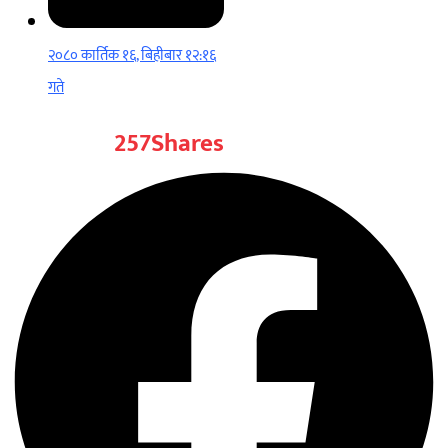
२०८० कार्तिक १६, बिहीबार १२:१६
गते
257
Shares