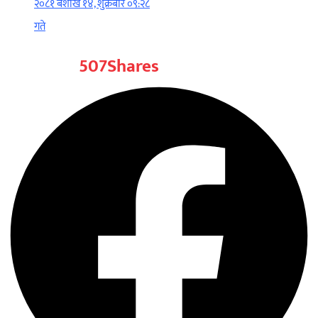
२०८१ बैशाख १४, शुक्रबार ०९:२८
गते
507
Shares