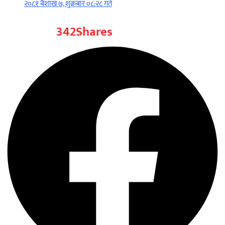
२०८१ बैशाख ७, शुक्रबार ०८:२८ गते
342
Shares