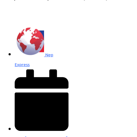
Nep
Express