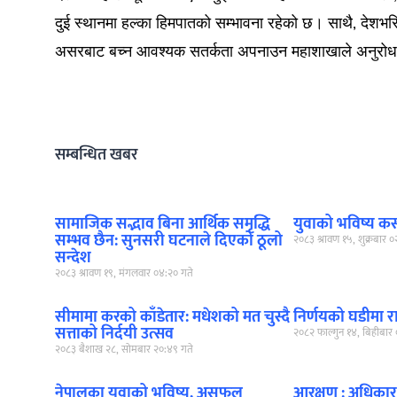
दुई स्थानमा हल्का हिमपातको सम्भावना रहेको छ। साथै, देशभर
असरबाट बच्न आवश्यक सतर्कता अपनाउन महाशाखाले अनुरोध
सम्बन्धित खबर
सामाजिक सद्भाव बिना आर्थिक समृद्धि
युवाको भविष्य कसक
सम्भव छैन: सुनसरी घटनाले दिएको ठूलो
२०८३ श्रावण १५, शुक्रबार 
सन्देश
२०८३ श्रावण १९, मंगलवार ०४:२० गते
सीमामा करको काँडेतार: मधेशको मत चुस्दै
निर्णयको घडीमा राष्ट
सत्ताको निर्दयी उत्सव
२०८२ फाल्गुन १४, बिहीबार 
२०८३ बैशाख २८, सोमबार २०:४९ गते
नेपालका युवाको भविष्य, असफल
आरक्षण : अधिकार 