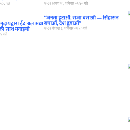
२०८२ श्रावण १०, शनिबार ०१:४० गते
२:२० गते
“जनता हटाऔं, राजा बसाऔं — सिंहासन
बचाऔं, देश डुबाऔं”
समुदायद्वारा ईद अल अधा
यताका साथ मनाइयो
२०८२ बैशाख ६, शनिबार ०२:५० गते
१४ गते