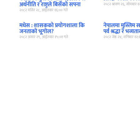
अर्थनीति र राष्ट्रले बिर्सेको सपना
२०८२ श्रावण २६, सोमबार १
२०८२ मंसिर २८, आईतवार १६:०० गते
मधेस : शासकको प्रयोगशाला कि
नेपालमा मुस्लिम 
जनताको भूगोल?
पर्व श्रद्धा र भव्
२०८२ असार २९, आईतवार १५:०१ गते
२०८२ जेष्ठ २४, शनिबार १२: