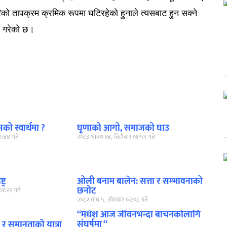
िको तापक्रम क्रमिक रूपमा घटिरहेको हुनाले त्यसबाट हुन सक्ने
 गरेको छ।
ो स्वार्थमा ?
घृणाको आगो, समाजको घाउ
०२:४४ गते
२०८३ श्रावण १४, बिहीबार ०१:५९ गते
्र
ओली बनाम बालेन: सत्ता र सम्भावनाको
छनोट
०१:२२ गते
२०८२ माघ ५, सोमबार ०२:०८ गते
“मधेश आज जीवनभन्दा बाचनकोलागि
संघर्षमा “
र समानताको यात्रा