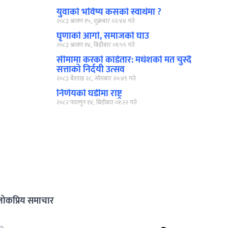
युवाको भविष्य कसको स्वार्थमा ?
२०८३ श्रावण १५, शुक्रबार ०२:४४ गते
घृणाको आगो, समाजको घाउ
२०८३ श्रावण १४, बिहीबार ०१:५९ गते
सीमामा करको काँडेतार: मधेशको मत चुस्दै
सत्ताको निर्दयी उत्सव
२०८३ बैशाख २८, सोमबार २०:४९ गते
निर्णयको घडीमा राष्ट्र
२०८२ फाल्गुन १४, बिहीबार ०१:२२ गते
लोकप्रिय समाचार