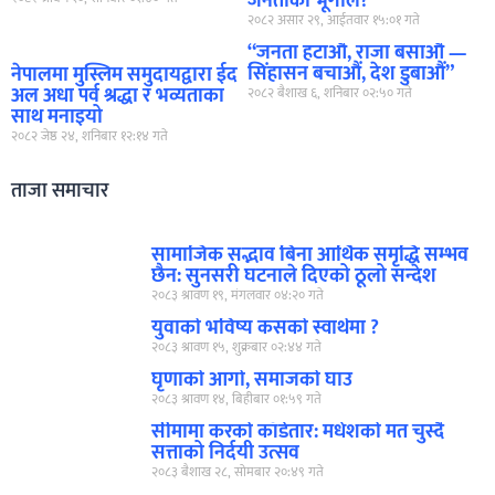
जनताको भूगोल?
२०८२ असार २९, आईतवार १५:०१ गते
“जनता हटाऔं, राजा बसाऔं —
सिंहासन बचाऔं, देश डुबाऔं”
नेपालमा मुस्लिम समुदायद्वारा ईद
अल अधा पर्व श्रद्धा र भव्यताका
२०८२ बैशाख ६, शनिबार ०२:५० गते
साथ मनाइयो
२०८२ जेष्ठ २४, शनिबार १२:१४ गते
ताजा समाचार
सामाजिक सद्भाव बिना आर्थिक समृद्धि सम्भव
छैन: सुनसरी घटनाले दिएको ठूलो सन्देश
२०८३ श्रावण १९, मंगलवार ०४:२० गते
युवाको भविष्य कसको स्वार्थमा ?
२०८३ श्रावण १५, शुक्रबार ०२:४४ गते
घृणाको आगो, समाजको घाउ
२०८३ श्रावण १४, बिहीबार ०१:५९ गते
सीमामा करको काँडेतार: मधेशको मत चुस्दै
सत्ताको निर्दयी उत्सव
२०८३ बैशाख २८, सोमबार २०:४९ गते