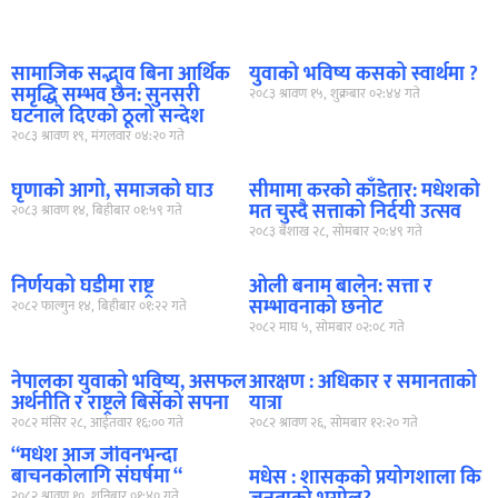
सामाजिक सद्भाव बिना आर्थिक
युवाको भविष्य कसको स्वार्थमा ?
समृद्धि सम्भव छैन: सुनसरी
२०८३ श्रावण १५, शुक्रबार ०२:४४ गते
घटनाले दिएको ठूलो सन्देश
२०८३ श्रावण १९, मंगलवार ०४:२० गते
घृणाको आगो, समाजको घाउ
सीमामा करको काँडेतार: मधेशको
मत चुस्दै सत्ताको निर्दयी उत्सव
२०८३ श्रावण १४, बिहीबार ०१:५९ गते
२०८३ बैशाख २८, सोमबार २०:४९ गते
निर्णयको घडीमा राष्ट्र
ओली बनाम बालेन: सत्ता र
सम्भावनाको छनोट
२०८२ फाल्गुन १४, बिहीबार ०१:२२ गते
२०८२ माघ ५, सोमबार ०२:०८ गते
नेपालका युवाको भविष्य, असफल
आरक्षण : अधिकार र समानताको
अर्थनीति र राष्ट्रले बिर्सेको सपना
यात्रा
२०८२ मंसिर २८, आईतवार १६:०० गते
२०८२ श्रावण २६, सोमबार १२:२० गते
“मधेश आज जीवनभन्दा
बाचनकोलागि संघर्षमा “
मधेस : शासकको प्रयोगशाला कि
२०८२ श्रावण १०, शनिबार ०१:४० गते