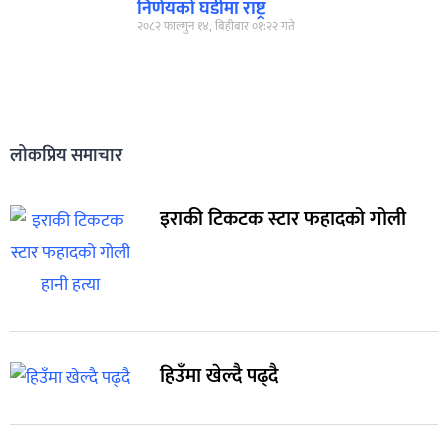
निर्णयको घडीमा राष्ट्र
२०८२ फाल्गुन १४, बिहीबार ०१:२२ गते
लोकप्रिय समाचार
इराकी टिकटक स्टार फहादको गोली
हिउँमा खेल्दै पढ्दै