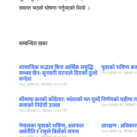
समाप्त भएको घोषणा गर्नुभएको थियो ।
सम्बन्धित खबर
सामाजिक सद्भाव बिना आर्थिक समृद्धि
युवाको भविष्य कसक
सम्भव छैन: सुनसरी घटनाले दिएको ठूलो
२०८३ श्रावण १५, शुक्रबार 
सन्देश
२०८३ श्रावण १९, मंगलवार ०४:२० गते
सीमामा करको काँडेतार: मधेशको मत चुस्दै
निर्णयको घडीमा राष्ट
सत्ताको निर्दयी उत्सव
२०८२ फाल्गुन १४, बिहीबार 
२०८३ बैशाख २८, सोमबार २०:४९ गते
नेपालका युवाको भविष्य, असफल
आरक्षण : अधिकार 
अर्थनीति र राष्ट्रले बिर्सेको सपना
२०८२ श्रावण २६, सोमबार १