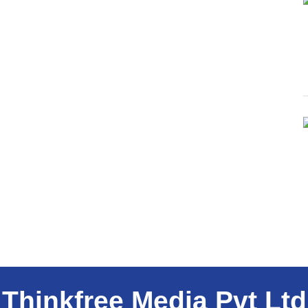
Thinkfree Media Pvt Ltd