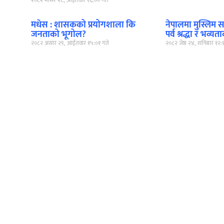
२०८२ मंसिर २८, आईतवार १६:०० गते
मधेस : शासकको प्रयोगशाला कि
नेपालमा मुस्लिम 
जनताको भूगोल?
पर्व श्रद्धा र भव्
२०८२ असार २९, आईतवार १५:०१ गते
२०८२ जेष्ठ २४, शनिबार १२: