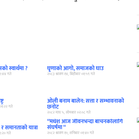
ो स्वार्थमा ?
घृणाको आगो, समाजको घाउ
०२:४४ गते
२०८३ श्रावण १४, बिहीबार ०१:५९ गते
्र
ओली बनाम बालेन: सत्ता र सम्भावनाको
छनोट
०१:२२ गते
२०८२ माघ ५, सोमबार ०२:०८ गते
“मधेश आज जीवनभन्दा बाचनकोलागि
संघर्षमा “
र समानताको यात्रा
२०८२ श्रावण १०, शनिबार ०१:४० गते
२:२० गते