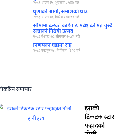
२०८३ श्रावण १५, शुक्रबार ०२:४४ गते
घृणाको आगो, समाजको घाउ
२०८३ श्रावण १४, बिहीबार ०१:५९ गते
सीमामा करको काँडेतार: मधेशको मत चुस्दै
सत्ताको निर्दयी उत्सव
२०८३ बैशाख २८, सोमबार २०:४९ गते
निर्णयको घडीमा राष्ट्र
२०८२ फाल्गुन १४, बिहीबार ०१:२२ गते
लोकप्रिय समाचार
इराकी
टिकटक स्टार
फहादको