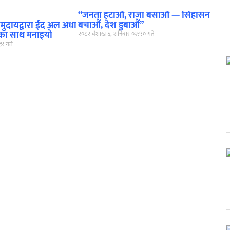
“जनता हटाऔं, राजा बसाऔं — सिंहासन
बचाऔं, देश डुबाऔं”
समुदायद्वारा ईद अल अधा
यताका साथ मनाइयो
२०८२ बैशाख ६, शनिबार ०२:५० गते
१४ गते