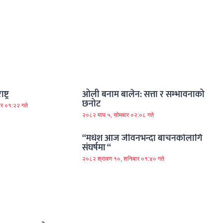
ट्र
ओली बनाम बालेन: सत्ता र सम्भावनाको
छनोट
ार ०१:२२ गते
२०८२ माघ ५, सोमबार ०२:०८ गते
“मधेश आज जीवनभन्दा बाचनकोलागि
संघर्षमा “
२०८२ श्रावण १०, शनिबार ०१:४० गते