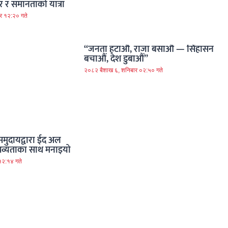
 र समानताको यात्रा
र १२:२० गते
“जनता हटाऔं, राजा बसाऔं — सिंहासन
बचाऔं, देश डुबाऔं”
२०८२ बैशाख ६, शनिबार ०२:५० गते
समुदायद्वारा ईद अल
 र भव्यताका साथ मनाइयो
१२:१४ गते