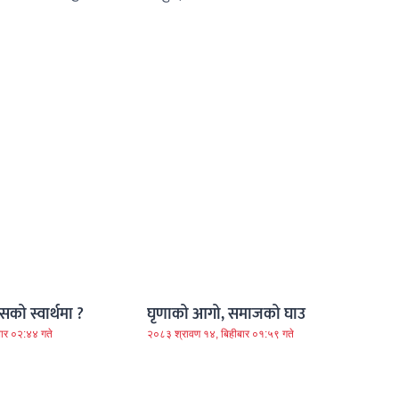
को स्वार्थमा ?
घृणाको आगो, समाजको घाउ
ार ०२:४४ गते
२०८३ श्रावण १४, बिहीबार ०१:५९ गते