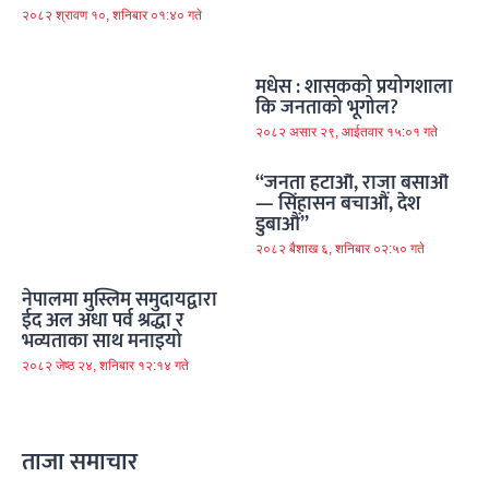
२०८२ श्रावण १०, शनिबार ०१:४० गते
मधेस : शासकको प्रयोगशाला
कि जनताको भूगोल?
२०८२ असार २९, आईतवार १५:०१ गते
“जनता हटाऔं, राजा बसाऔं
— सिंहासन बचाऔं, देश
डुबाऔं”
२०८२ बैशाख ६, शनिबार ०२:५० गते
नेपालमा मुस्लिम समुदायद्वारा
ईद अल अधा पर्व श्रद्धा र
भव्यताका साथ मनाइयो
२०८२ जेष्ठ २४, शनिबार १२:१४ गते
ताजा समाचार