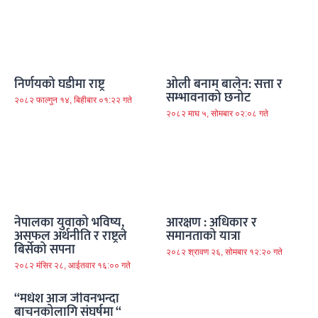
निर्णयको घडीमा राष्ट्र
ओली बनाम बालेन: सत्ता र
सम्भावनाको छनोट
२०८२ फाल्गुन १४, बिहीबार ०१:२२ गते
२०८२ माघ ५, सोमबार ०२:०८ गते
नेपालका युवाको भविष्य,
आरक्षण : अधिकार र
असफल अर्थनीति र राष्ट्रले
समानताको यात्रा
बिर्सेको सपना
२०८२ श्रावण २६, सोमबार १२:२० गते
२०८२ मंसिर २८, आईतवार १६:०० गते
“मधेश आज जीवनभन्दा
बाचनकोलागि संघर्षमा “