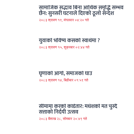
सामाजिक सद्भाव बिना आर्थिक समृद्धि सम्भव
छैन: सुनसरी घटनाले दिएको ठूलो सन्देश
२०८३ श्रावण १९, मंगलवार ०४:२० गते
युवाको भविष्य कसको स्वार्थमा ?
२०८३ श्रावण १५, शुक्रबार ०२:४४ गते
घृणाको आगो, समाजको घाउ
२०८३ श्रावण १४, बिहीबार ०१:५९ गते
सीमामा करको काँडेतार: मधेशको मत चुस्दै
सत्ताको निर्दयी उत्सव
२०८३ बैशाख २८, सोमबार २०:४९ गते