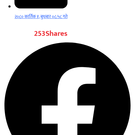
२०८० कार्तिक १, बुधबार ०८:५८ गते
253
Shares