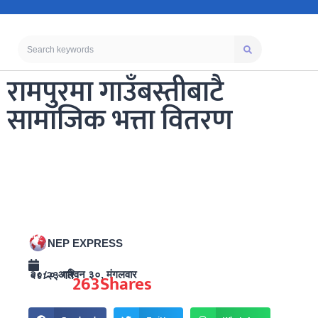
रामपुरमा गाउँबस्तीबाटै
सामाजिक भत्ता वितरण
NEP EXPRESS
२०८० आश्विन ३०, मंगलवार ०८:२३ गते
263
Shares