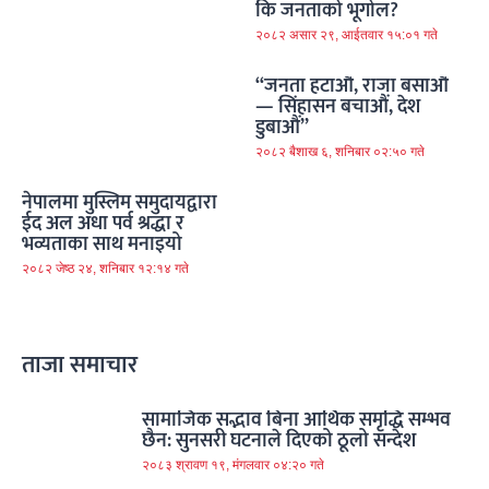
कि जनताको भूगोल?
२०८२ असार २९, आईतवार १५:०१ गते
“जनता हटाऔं, राजा बसाऔं
— सिंहासन बचाऔं, देश
डुबाऔं”
२०८२ बैशाख ६, शनिबार ०२:५० गते
नेपालमा मुस्लिम समुदायद्वारा
ईद अल अधा पर्व श्रद्धा र
भव्यताका साथ मनाइयो
२०८२ जेष्ठ २४, शनिबार १२:१४ गते
ताजा समाचार
सामाजिक सद्भाव बिना आर्थिक समृद्धि सम्भव
छैन: सुनसरी घटनाले दिएको ठूलो सन्देश
२०८३ श्रावण १९, मंगलवार ०४:२० गते