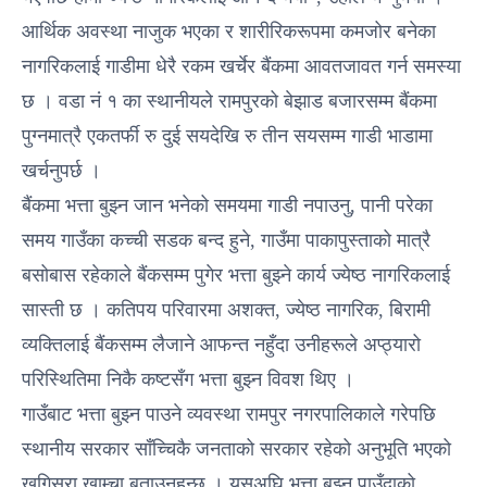
आर्थिक अवस्था नाजुक भएका र शारीरिकरूपमा कमजोर बनेका
नागरिकलाई गाडीमा धेरै रकम खर्चेर बैंकमा आवतजावत गर्न समस्या
छ । वडा नं १ का स्थानीयले रामपुरको बेझाड बजारसम्म बैंकमा
पुग्नमात्रै एकतर्फी रु दुई सयदेखि रु तीन सयसम्म गाडी भाडामा
खर्चनुपर्छ ।
बैंकमा भत्ता बुझ्न जान भनेको समयमा गाडी नपाउनु, पानी परेका
समय गाउँका कच्ची सडक बन्द हुने, गाउँमा पाकापुस्ताको मात्रै
बसोबास रहेकाले बैंकसम्म पुगेर भत्ता बुझ्ने कार्य ज्येष्ठ नागरिकलाई
सास्ती छ । कतिपय परिवारमा अशक्त, ज्येष्ठ नागरिक, बिरामी
व्यक्तिलाई बैंकसम्म लैजाने आफन्त नहुँदा उनीहरूले अप्ठ्यारो
परिस्थितिमा निकै कष्टसँग भत्ता बुझ्न विवश थिए ।
गाउँबाट भत्ता बुझ्न पाउने व्यवस्था रामपुर नगरपालिकाले गरेपछि
स्थानीय सरकार साँच्चिकै जनताको सरकार रहेको अनुभूति भएको
खगिसरा खाम्चा बताउनुहुन्छ । यसअघि भत्ता बुझ्न पाउँदाको