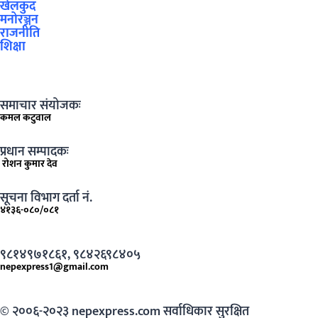
खेलकुद
मनोरञ्जन
राजनीति
शिक्षा
समाचार संयोजकः
कमल कटुवाल
प्रधान सम्पादकः
रोशन कुमार देव
सूचना विभाग दर्ता नं.
४१३६-०८०/०८१
९८१४९७१८६१, ९८४२६९८४०५
nepexpress1@gmail.com
© २००६-२०२३ nepexpress.com सर्वाधिकार सुरक्षित