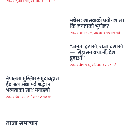
२०८२ श्रावण १०, शनिबार ०१:४० गते
मधेस : शासकको प्रयोगशाला
कि जनताको भूगोल?
२०८२ असार २९, आईतवार १५:०१ गते
“जनता हटाऔं, राजा बसाऔं
— सिंहासन बचाऔं, देश
डुबाऔं”
२०८२ बैशाख ६, शनिबार ०२:५० गते
नेपालमा मुस्लिम समुदायद्वारा
ईद अल अधा पर्व श्रद्धा र
भव्यताका साथ मनाइयो
२०८२ जेष्ठ २४, शनिबार १२:१४ गते
ताजा समाचार