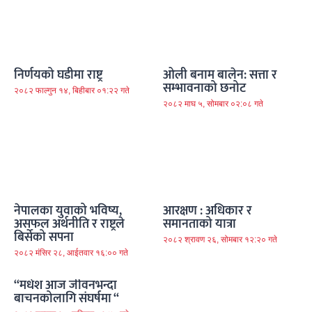
निर्णयको घडीमा राष्ट्र
ओली बनाम बालेन: सत्ता र
सम्भावनाको छनोट
२०८२ फाल्गुन १४, बिहीबार ०१:२२ गते
२०८२ माघ ५, सोमबार ०२:०८ गते
नेपालका युवाको भविष्य,
आरक्षण : अधिकार र
असफल अर्थनीति र राष्ट्रले
समानताको यात्रा
बिर्सेको सपना
२०८२ श्रावण २६, सोमबार १२:२० गते
२०८२ मंसिर २८, आईतवार १६:०० गते
“मधेश आज जीवनभन्दा
बाचनकोलागि संघर्षमा “