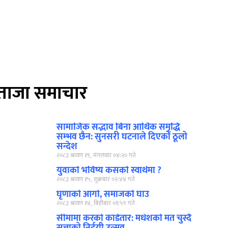
ताजा समाचार
सामाजिक सद्भाव बिना आर्थिक समृद्धि
सम्भव छैन: सुनसरी घटनाले दिएको ठूलो
सन्देश
२०८३ श्रावण १९, मंगलवार ०४:२० गते
युवाको भविष्य कसको स्वार्थमा ?
२०८३ श्रावण १५, शुक्रबार ०२:४४ गते
घृणाको आगो, समाजको घाउ
२०८३ श्रावण १४, बिहीबार ०१:५९ गते
सीमामा करको काँडेतार: मधेशको मत चुस्दै