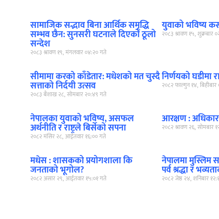
सामाजिक सद्भाव बिना आर्थिक समृद्धि
युवाको भविष्य कसक
सम्भव छैन: सुनसरी घटनाले दिएको ठूलो
२०८३ श्रावण १५, शुक्रबार 
सन्देश
२०८३ श्रावण १९, मंगलवार ०४:२० गते
सीमामा करको काँडेतार: मधेशको मत चुस्दै
निर्णयको घडीमा राष्ट
सत्ताको निर्दयी उत्सव
२०८२ फाल्गुन १४, बिहीबार 
२०८३ बैशाख २८, सोमबार २०:४९ गते
नेपालका युवाको भविष्य, असफल
आरक्षण : अधिकार 
अर्थनीति र राष्ट्रले बिर्सेको सपना
२०८२ श्रावण २६, सोमबार १
२०८२ मंसिर २८, आईतवार १६:०० गते
मधेस : शासकको प्रयोगशाला कि
नेपालमा मुस्लिम 
जनताको भूगोल?
पर्व श्रद्धा र भव्
२०८२ असार २९, आईतवार १५:०१ गते
२०८२ जेष्ठ २४, शनिबार १२: