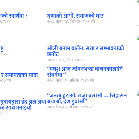
ो स्वार्थमा ?
घृणाको आगो, समाजको घाउ
०२:४४ गते
२०८३ श्रावण १४, बिहीबार ०१:५९ गते
्र
ओली बनाम बालेन: सत्ता र सम्भावनाको
छनोट
०१:२२ गते
२०८२ माघ ५, सोमबार ०२:०८ गते
“मधेश आज जीवनभन्दा बाचनकोलागि
संघर्षमा “
र समानताको यात्रा
२०८२ श्रावण १०, शनिबार ०१:४० गते
२:२० गते
“जनता हटाऔं, राजा बसाऔं — सिंहासन
बचाऔं, देश डुबाऔं”
समुदायद्वारा ईद अल अधा
यताका साथ मनाइयो
२०८२ बैशाख ६, शनिबार ०२:५० गते
१४ गते