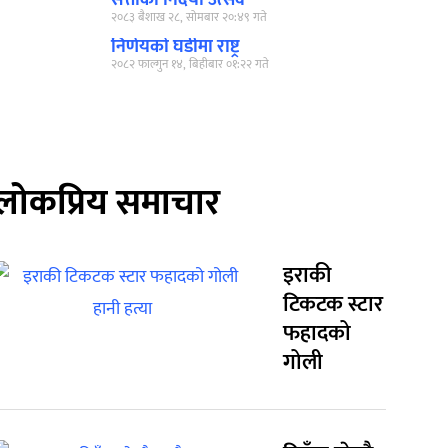
सत्ताको निर्दयी उत्सव
२०८३ बैशाख २८, सोमबार २०:४९ गते
निर्णयको घडीमा राष्ट्र
२०८२ फाल्गुन १४, बिहीबार ०१:२२ गते
लोकप्रिय समाचार
इराकी
टिकटक स्टार
फहादको
गोली