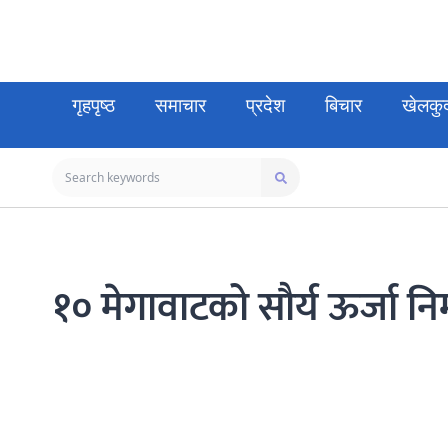
गृहपृष्ठ
समाचार
प्रदेश
बिचार
खेलकु
१० मेगावाटको सौर्य ऊर्जा न