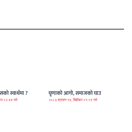
को स्वार्थमा ?
घृणाको आगो, समाजको घाउ
ार ०२:४४ गते
२०८३ श्रावण १४, बिहीबार ०१:५९ गते