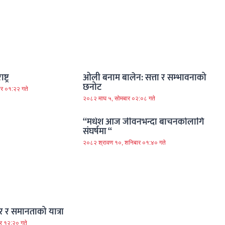
ट्र
ओली बनाम बालेन: सत्ता र सम्भावनाको
छनोट
ार ०१:२२ गते
२०८२ माघ ५, सोमबार ०२:०८ गते
“मधेश आज जीवनभन्दा बाचनकोलागि
संघर्षमा “
२०८२ श्रावण १०, शनिबार ०१:४० गते
 र समानताको यात्रा
र १२:२० गते