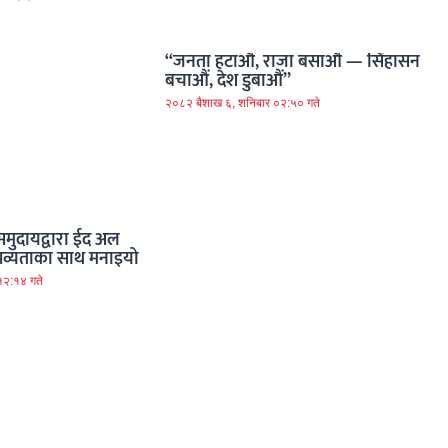
“जनता हटाऔं, राजा बसाऔं — सिंहासन
बचाऔं, देश डुबाऔं”
२०८२ बैशाख ६, शनिबार ०२:५० गते
समुदायद्वारा ईद अल
 र भव्यताका साथ मनाइयो
१२:१४ गते