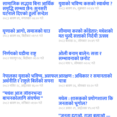
सामाजिक सद्भाव बिना आर्थिक
युवाको भविष्य कसको स्वार्थमा ?
समृद्धि सम्भव छैन: सुनसरी
२०८३ श्रावण १५, शुक्रबार ०२:४४ गते
घटनाले दिएको ठूलो सन्देश
२०८३ श्रावण १९, मंगलवार ०४:२० गते
घृणाको आगो, समाजको घाउ
सीमामा करको काँडेतार: मधेशको
मत चुस्दै सत्ताको निर्दयी उत्सव
२०८३ श्रावण १४, बिहीबार ०१:५९ गते
२०८३ बैशाख २८, सोमबार २०:४९ गते
निर्णयको घडीमा राष्ट्र
ओली बनाम बालेन: सत्ता र
सम्भावनाको छनोट
२०८२ फाल्गुन १४, बिहीबार ०१:२२ गते
२०८२ माघ ५, सोमबार ०२:०८ गते
नेपालका युवाको भविष्य, असफल
आरक्षण : अधिकार र समानताको
अर्थनीति र राष्ट्रले बिर्सेको सपना
यात्रा
२०८२ मंसिर २८, आईतवार १६:०० गते
२०८२ श्रावण २६, सोमबार १२:२० गते
“मधेश आज जीवनभन्दा
बाचनकोलागि संघर्षमा “
मधेस : शासकको प्रयोगशाला कि
जनताको भूगोल?
२०८२ श्रावण १०, शनिबार ०१:४० गते
२०८२ असार २९, आईतवार १५:०१ गते
“जनता हटाऔं, राजा बसाऔं —