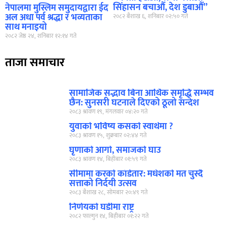
सिंहासन बचाऔं, देश डुबाऔं”
नेपालमा मुस्लिम समुदायद्वारा ईद
अल अधा पर्व श्रद्धा र भव्यताका
२०८२ बैशाख ६, शनिबार ०२:५० गते
साथ मनाइयो
२०८२ जेष्ठ २४, शनिबार १२:१४ गते
ताजा समाचार
सामाजिक सद्भाव बिना आर्थिक समृद्धि सम्भव
छैन: सुनसरी घटनाले दिएको ठूलो सन्देश
२०८३ श्रावण १९, मंगलवार ०४:२० गते
युवाको भविष्य कसको स्वार्थमा ?
२०८३ श्रावण १५, शुक्रबार ०२:४४ गते
घृणाको आगो, समाजको घाउ
२०८३ श्रावण १४, बिहीबार ०१:५९ गते
सीमामा करको काँडेतार: मधेशको मत चुस्दै
सत्ताको निर्दयी उत्सव
२०८३ बैशाख २८, सोमबार २०:४९ गते
निर्णयको घडीमा राष्ट्र
२०८२ फाल्गुन १४, बिहीबार ०१:२२ गते