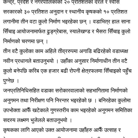
केन्द्र, प्रदेश र नगरपालिकाको २० प्रतिशतका दरले र स्वीस
सरकारको ३० प्रतिशत अनुदान र स्थानीय कृषकको १० प्रतिशत
लगानीमा तीन वटा कुलो निर्माण भइरहेका छन् । वडाभित्र हाल साना
सिँचाइ आयोजनामार्फत ढुङ्ग्रेबास, स्यालेखण्ड र भैसरा सिँचाइ कुलो
निर्माणको चरणमा छन् ।
तीन वटै कुलोका काम अहिले तीव्ररुपमा अगाडि बढिरहेको वडाध्यक्ष
नवीन प्रधानले बताउनुभयो । उहाँका अनुसार निर्माणाधीन तीन वटै
कुलो बनेपछि करिब एक हजार बढी रोपनी क्षेत्रफलमा सिँचाइको पहुँच
पुग्नेछ ।
जनप्रतिनिधिसहित वडाका सरोकारवालाको सहभागितामा निर्माणको
अनुगमन तथा निरीक्षण पनि निरन्तर भइरहेको छ । बनिरहेका कुलोमा
उपभोक्ता आफैँ खटेकाले गुणस्तरीय काम भइरहेको अनुगमन समितिका
सदस्य लक्ष्मण भुजेलले बताउनुभयो ।
कृषकका लागि आएको उक्त आयोजनामा उहाँहरु आफैँ उत्साह र