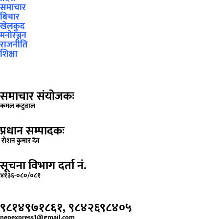
समाचार
बिचार
खेलकुद
मनोरञ्जन
राजनीति
शिक्षा
समाचार संयोजकः
कमल कटुवाल
प्रधान सम्पादकः
रोशन कुमार देव
सूचना विभाग दर्ता नं.
४१३६-०८०/०८१
९८१४९७१८६१, ९८४२६९८४०५
nepexpress1@gmail.com