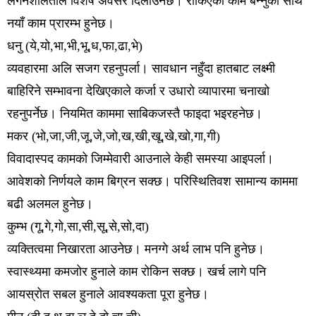
लगनशीलताले विशेष अवसर दिलाउनेछ। रोकिएका काम बन्नुका साथै
नयाँ काम प्रारम्भ हुनेछ।
धनु (ये,यो,भा,भी,भू,ध,फा,ढा,भे)
व्यवहारमा अलि सजग रहनुपर्ला। सावधान नहुँदा हातबाट लक्ष्मी
बाहिरिने सम्भावना देखिएकाले कर्जा र उधारो व्यापारमा चनाखो
रहनुपर्नेछ। नियमित काममा साबिकजस्तै फाइदा भइरहनेछ।
मकर (भो,जा,जी,जू,जे,जो,ख,खी,खू,खे,खो,गा,गी)
विवादास्पद कामको जिम्मेवारी आउनाले केही समस्या आइपर्ला।
आवेशको निर्णयले काम बिग्रन सक्छ। परिस्थितिवश सामान्य काममा
बढी अलमल हुनेछ।
कुम्भ (गू,गे,गो,सा,सी,सू,से,सो,दा)
व्यक्तित्वमा निखारता आउनेछ। मनग्गे अर्थ लाभ पनि हुनेछ।
स्वास्थ्यमा कमजोर हुनाले काम रोकिन सक्छ। खर्च लागे पनि
आयस्रोत सबल हुनाले आवश्यकता पूरा हुनेछ।