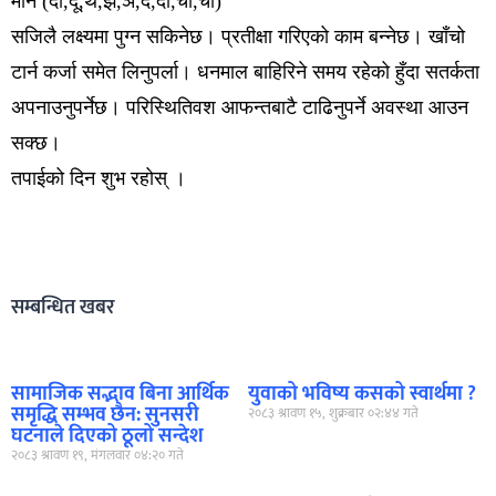
मीन (दी,दू,थ,झ,ञ,दे,दो,चा,ची)
सजिलै लक्ष्यमा पुग्न सकिनेछ। प्रतीक्षा गरिएको काम बन्नेछ। खाँचो
टार्न कर्जा समेत लिनुपर्ला। धनमाल बाहिरिने समय रहेको हुँदा सतर्कता
अपनाउनुपर्नेछ। परिस्थितिवश आफन्तबाटै टाढिनुपर्ने अवस्था आउन
सक्छ।
तपाईको दिन शुभ रहोस् ।
सम्बन्धित खबर
सामाजिक सद्भाव बिना आर्थिक
युवाको भविष्य कसको स्वार्थमा ?
समृद्धि सम्भव छैन: सुनसरी
२०८३ श्रावण १५, शुक्रबार ०२:४४ गते
घटनाले दिएको ठूलो सन्देश
२०८३ श्रावण १९, मंगलवार ०४:२० गते