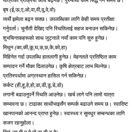
यात्राको प्रक्रिया अघि बढ्नेछ। पुरुषार्थी काम सिद्ध गर्ने समय छ।
बृष (ई,ऊ,ए,ओ,वा,वी,वू,वे,वो)
व्यर्थै झमेला बढ्न सक्छ। उपलब्धिका लागि केही समय प्रतीक्षा
गर्नुपर्ला। चुनौती देखिए पनि स्थितिलाई सहज बनाउन सकिनेछ।
शुभचिन्तकहरूको साथ जुट्नाले नयाँ काम पनि सुरु हुनेछ।
मिथुन (का,की,कू,घ,ङ,छ,के,को,हा)
मिहिनेत गर्दा उपलब्धि हातलागी हुनेछ। मेहनतले प्रतिष्ठित काम
सम्पादन गर्ने मौका दिलाउनेछ। कृषि क्षेत्रबाट लाभ मिल्नेछ।
प्रतिस्पर्धामा अग्रस्थान हासिल गर्न सकिनेछ।
कर्कट (ही,हू,हे,हो,डा,डी,डु,डे,डो)
लगानी बढाउनुपर्ने स्थिति आउनेछ। खर्च लागे पनि लामो यात्रा
सम्भावना छ। टाढाका साथीभाइसँग सम्पर्क बढाउने समय छ। स्वादिष्ट
खानपानको आनन्द प्राप्त हुनेछ। स्वास्थ्य र सुमधुर सम्बन्धका लागि
सजग रहनुहोला।