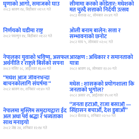
घृणाको आगो, समाजको घाउ
सीमामा करको काँडेतार: मधेशको
मत चुस्दै सत्ताको निर्दयी उत्सव
२०८३ श्रावण १४, बिहीबार ०१:५९ गते
२०८३ बैशाख २८, सोमबार २०:४९ गते
निर्णयको घडीमा राष्ट्र
ओली बनाम बालेन: सत्ता र
सम्भावनाको छनोट
२०८२ फाल्गुन १४, बिहीबार ०१:२२ गते
२०८२ माघ ५, सोमबार ०२:०८ गते
नेपालका युवाको भविष्य, असफल
आरक्षण : अधिकार र समानताको
अर्थनीति र राष्ट्रले बिर्सेको सपना
यात्रा
२०८२ मंसिर २८, आईतवार १६:०० गते
२०८२ श्रावण २६, सोमबार १२:२० गते
“मधेश आज जीवनभन्दा
बाचनकोलागि संघर्षमा “
मधेस : शासकको प्रयोगशाला कि
जनताको भूगोल?
२०८२ श्रावण १०, शनिबार ०१:४० गते
२०८२ असार २९, आईतवार १५:०१ गते
“जनता हटाऔं, राजा बसाऔं —
सिंहासन बचाऔं, देश डुबाऔं”
नेपालमा मुस्लिम समुदायद्वारा ईद
अल अधा पर्व श्रद्धा र भव्यताका
२०८२ बैशाख ६, शनिबार ०२:५० गते
साथ मनाइयो
२०८२ जेष्ठ २४, शनिबार १२:१४ गते