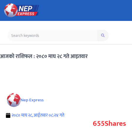
आजको राशिफल : २०८० माघ २८ गते आइतवार
Nep Express
२०८० माघ २८, आईतवार ०८:२४ गते
655
Shares