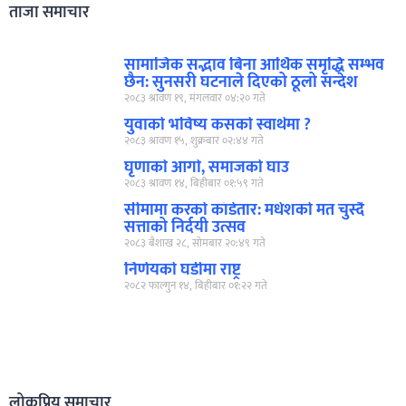
ताजा समाचार
सामाजिक सद्भाव बिना आर्थिक समृद्धि सम्भव
छैन: सुनसरी घटनाले दिएको ठूलो सन्देश
२०८३ श्रावण १९, मंगलवार ०४:२० गते
युवाको भविष्य कसको स्वार्थमा ?
२०८३ श्रावण १५, शुक्रबार ०२:४४ गते
घृणाको आगो, समाजको घाउ
२०८३ श्रावण १४, बिहीबार ०१:५९ गते
सीमामा करको काँडेतार: मधेशको मत चुस्दै
सत्ताको निर्दयी उत्सव
२०८३ बैशाख २८, सोमबार २०:४९ गते
निर्णयको घडीमा राष्ट्र
२०८२ फाल्गुन १४, बिहीबार ०१:२२ गते
लोकप्रिय समाचार