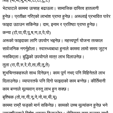
सिहं (मा,मी,मू,मे,मो,टा,टी,टू,टे)
भेटघाटले काममा उत्साह बढाउला। सामाजिक दायित्व हातलागी
हुनेछ। प्रतीक्षा गरिएको लाभांश प्राप्त हुनेछ। अरूलाई प्रभावित पारेर
फाइदा उठाउन सकिनेछ। दाम, इनाम र प्रतिष्ठा प्राप्त हुनेछ।
कन्या (टो,पा,पी,पू,ष,ण,ठ,पे,पो)
अरूको फाइदाका लागि उपयोग भइनेछ। महत्त्वपूर्ण योजना तत्काल
सार्वजनिक नगर्नुहोला। स्वास्थ्यबाधा हुनाले काममा लामो समय जुट्न
नसकिएला। बुद्धिको उपयोगले मात्र लाभ दिलाउनेछ।
तुला (रा,री,रु,रे,रो,ता,ती,तू,ते)
शुभचिन्तकहरूले साथ दिनेछन्। काम पूर्ण नभए पनि मिहिनेतले लाभ
दिलाउनेछ। व्यापारतर्फ पनि दिगो फाइदाको काम बन्नेछ। कीर्तिमानी
काम बन्नाले मूल्यवान् वस्तु लाभ हुन सक्छ।
बृश्चिक (तो,ना,नी,नू,ने,नो,या,यी,यू)
काममा राम्रै फड्को मार्न सकिनेछ। कामको उच्च मूल्यांकन हुनेछ भने