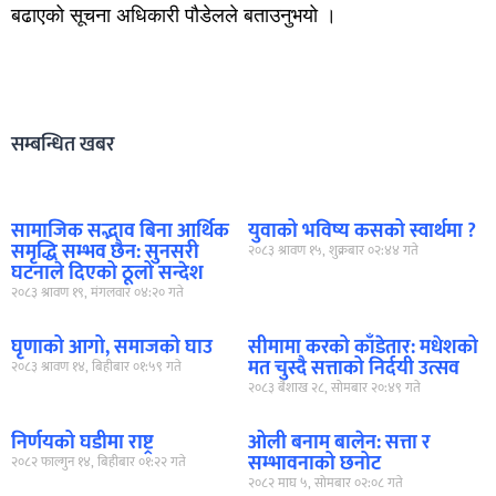
बढाएको सूचना अधिकारी पौडेलले बताउनुभयो ।
सम्बन्धित खबर
सामाजिक सद्भाव बिना आर्थिक
युवाको भविष्य कसको स्वार्थमा ?
समृद्धि सम्भव छैन: सुनसरी
२०८३ श्रावण १५, शुक्रबार ०२:४४ गते
घटनाले दिएको ठूलो सन्देश
२०८३ श्रावण १९, मंगलवार ०४:२० गते
घृणाको आगो, समाजको घाउ
सीमामा करको काँडेतार: मधेशको
मत चुस्दै सत्ताको निर्दयी उत्सव
२०८३ श्रावण १४, बिहीबार ०१:५९ गते
२०८३ बैशाख २८, सोमबार २०:४९ गते
निर्णयको घडीमा राष्ट्र
ओली बनाम बालेन: सत्ता र
सम्भावनाको छनोट
२०८२ फाल्गुन १४, बिहीबार ०१:२२ गते
२०८२ माघ ५, सोमबार ०२:०८ गते