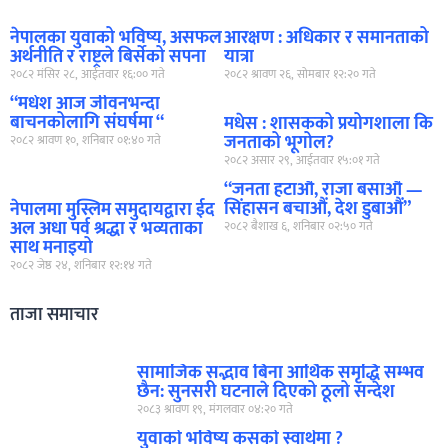
नेपालका युवाको भविष्य, असफल
आरक्षण : अधिकार र समानताको
अर्थनीति र राष्ट्रले बिर्सेको सपना
यात्रा
२०८२ मंसिर २८, आईतवार १६:०० गते
२०८२ श्रावण २६, सोमबार १२:२० गते
“मधेश आज जीवनभन्दा
बाचनकोलागि संघर्षमा “
मधेस : शासकको प्रयोगशाला कि
जनताको भूगोल?
२०८२ श्रावण १०, शनिबार ०१:४० गते
२०८२ असार २९, आईतवार १५:०१ गते
“जनता हटाऔं, राजा बसाऔं —
सिंहासन बचाऔं, देश डुबाऔं”
नेपालमा मुस्लिम समुदायद्वारा ईद
अल अधा पर्व श्रद्धा र भव्यताका
२०८२ बैशाख ६, शनिबार ०२:५० गते
साथ मनाइयो
२०८२ जेष्ठ २४, शनिबार १२:१४ गते
ताजा समाचार
सामाजिक सद्भाव बिना आर्थिक समृद्धि सम्भव
छैन: सुनसरी घटनाले दिएको ठूलो सन्देश
२०८३ श्रावण १९, मंगलवार ०४:२० गते
युवाको भविष्य कसको स्वार्थमा ?