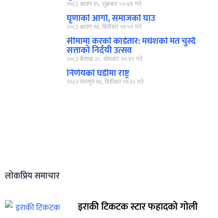
२०८३ श्रावण १५, शुक्रबार ०२:४४ गते
घृणाको आगो, समाजको घाउ
२०८३ श्रावण १४, बिहीबार ०१:५९ गते
सीमामा करको काँडेतार: मधेशको मत चुस्दै
सत्ताको निर्दयी उत्सव
२०८३ बैशाख २८, सोमबार २०:४९ गते
निर्णयको घडीमा राष्ट्र
२०८२ फाल्गुन १४, बिहीबार ०१:२२ गते
लोकप्रिय समाचार
इराकी टिकटक स्टार फहादको गोली