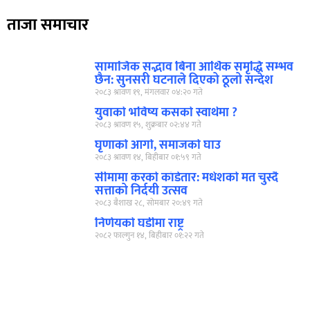
ताजा समाचार
सामाजिक सद्भाव बिना आर्थिक समृद्धि सम्भव
छैन: सुनसरी घटनाले दिएको ठूलो सन्देश
२०८३ श्रावण १९, मंगलवार ०४:२० गते
युवाको भविष्य कसको स्वार्थमा ?
२०८३ श्रावण १५, शुक्रबार ०२:४४ गते
घृणाको आगो, समाजको घाउ
२०८३ श्रावण १४, बिहीबार ०१:५९ गते
सीमामा करको काँडेतार: मधेशको मत चुस्दै
सत्ताको निर्दयी उत्सव
२०८३ बैशाख २८, सोमबार २०:४९ गते
निर्णयको घडीमा राष्ट्र
२०८२ फाल्गुन १४, बिहीबार ०१:२२ गते