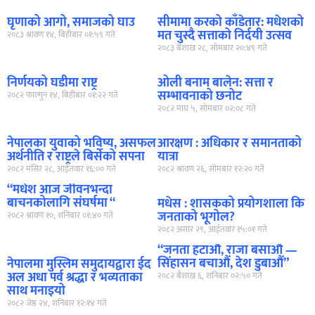
घृणाको आगो, समाजको घाउ
सीमामा करको काँडेतार: मधेशको
मत चुस्दै सत्ताको निर्दयी उत्सव
२०८३ श्रावण १४, बिहीबार ०१:५९ गते
२०८३ बैशाख २८, सोमबार २०:४९ गते
निर्णयको घडीमा राष्ट्र
ओली बनाम बालेन: सत्ता र
सम्भावनाको छनोट
२०८२ फाल्गुन १४, बिहीबार ०१:२२ गते
२०८२ माघ ५, सोमबार ०२:०८ गते
नेपालका युवाको भविष्य, असफल
आरक्षण : अधिकार र समानताको
अर्थनीति र राष्ट्रले बिर्सेको सपना
यात्रा
२०८२ मंसिर २८, आईतवार १६:०० गते
२०८२ श्रावण २६, सोमबार १२:२० गते
“मधेश आज जीवनभन्दा
बाचनकोलागि संघर्षमा “
मधेस : शासकको प्रयोगशाला कि
जनताको भूगोल?
२०८२ श्रावण १०, शनिबार ०१:४० गते
२०८२ असार २९, आईतवार १५:०१ गते
“जनता हटाऔं, राजा बसाऔं —
सिंहासन बचाऔं, देश डुबाऔं”
नेपालमा मुस्लिम समुदायद्वारा ईद
अल अधा पर्व श्रद्धा र भव्यताका
२०८२ बैशाख ६, शनिबार ०२:५० गते
साथ मनाइयो
२०८२ जेष्ठ २४, शनिबार १२:१४ गते