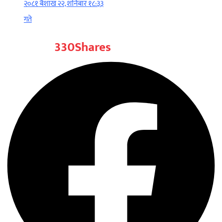
२०८१ बैशाख २२, शनिबार १८:३३
गते
330
Shares