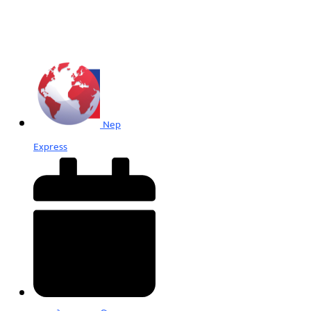
Nep
Express