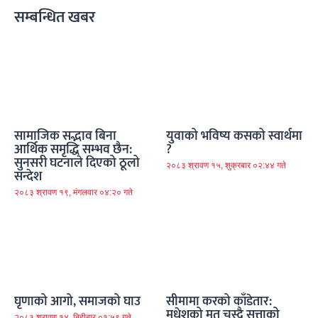
सम्बन्धित खबर
सामाजिक सद्भाव बिना
युवाको भविष्य कसको स्वार्थमा
आर्थिक समृद्धि सम्भव छैन:
?
सुनसरी घटनाले दिएको ठूलो
२०८३ श्रावण १५, शुक्रबार ०२:४४ गते
सन्देश
२०८३ श्रावण १९, मंगलवार ०४:२० गते
घृणाको आगो, समाजको घाउ
सीमामा करको काँडेतार:
मधेशको मत चुस्दै सत्ताको
२०८३ श्रावण १४, बिहीबार ०१:५९ गते