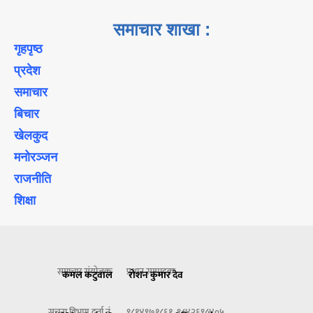
समाचार शाखा :
गृहपृष्ठ
प्रदेश
समाचार
बिचार
खेलकुद
मनोरञ्जन
राजनीति
शिक्षा
समाचार संयोजकः
प्रधान सम्पादकः
कमल कटुवाल
रोशन कुमार देव
सूचना विभाग दर्ता नं.
९८१४९७१८६१, ९८४२६९८४०५