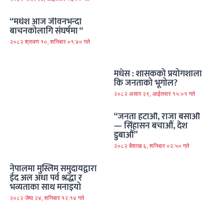
“मधेश आज जीवनभन्दा
बाचनकोलागि संघर्षमा “
२०८२ श्रावण १०, शनिबार ०१:४० गते
मधेस : शासकको प्रयोगशाला
कि जनताको भूगोल?
२०८२ असार २९, आईतवार १५:०१ गते
“जनता हटाऔं, राजा बसाऔं
— सिंहासन बचाऔं, देश
डुबाऔं”
२०८२ बैशाख ६, शनिबार ०२:५० गते
नेपालमा मुस्लिम समुदायद्वारा
ईद अल अधा पर्व श्रद्धा र
भव्यताका साथ मनाइयो
२०८२ जेष्ठ २४, शनिबार १२:१४ गते