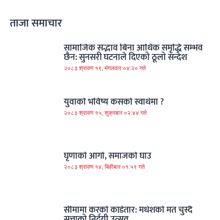
ताजा समाचार
सामाजिक सद्भाव बिना आर्थिक समृद्धि सम्भव
छैन: सुनसरी घटनाले दिएको ठूलो सन्देश
२०८३ श्रावण १९, मंगलवार ०४:२० गते
युवाको भविष्य कसको स्वार्थमा ?
२०८३ श्रावण १५, शुक्रबार ०२:४४ गते
घृणाको आगो, समाजको घाउ
२०८३ श्रावण १४, बिहीबार ०१:५९ गते
सीमामा करको काँडेतार: मधेशको मत चुस्दै
सत्ताको निर्दयी उत्सव