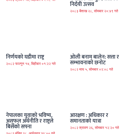
निर्दयी उत्सव
२०८३ बैशाख २८, सोमबार २०:४९ गते
निर्णयको घडीमा राष्ट्र
ओली बनाम बालेन: सत्ता र
सम्भावनाको छनोट
२०८२ फाल्गुन १४, बिहीबार ०१:२२ गते
२०८२ माघ ५, सोमबार ०२:०८ गते
नेपालका युवाको भविष्य,
आरक्षण : अधिकार र
असफल अर्थनीति र राष्ट्रले
समानताको यात्रा
बिर्सेको सपना
२०८२ श्रावण २६, सोमबार १२:२० गते
२०८२ मंसिर २८, आईतवार १६:०० गते