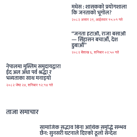
मधेस : शासकको प्रयोगशाला
कि जनताको भूगोल?
२०८२ असार २९, आईतवार १५:०१ गते
“जनता हटाऔं, राजा बसाऔं
— सिंहासन बचाऔं, देश
डुबाऔं”
२०८२ बैशाख ६, शनिबार ०२:५० गते
नेपालमा मुस्लिम समुदायद्वारा
ईद अल अधा पर्व श्रद्धा र
भव्यताका साथ मनाइयो
२०८२ जेष्ठ २४, शनिबार १२:१४ गते
ताजा समाचार
सामाजिक सद्भाव बिना आर्थिक समृद्धि सम्भव
छैन: सुनसरी घटनाले दिएको ठूलो सन्देश