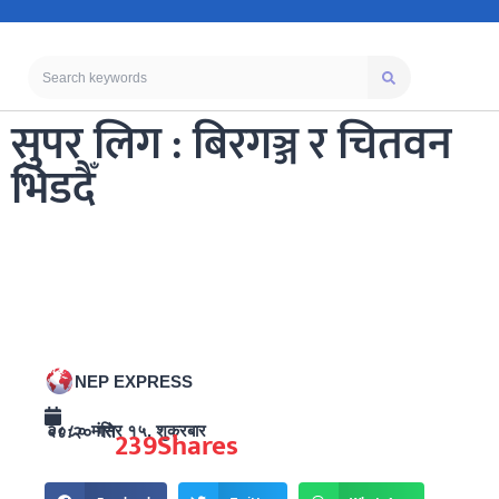
सुपर लिग : बिरगञ्ज र चितवन
भिडदैँ
NEP EXPRESS
२०८० मंसिर १५, शुक्रबार ०८:२० गते
239
Shares