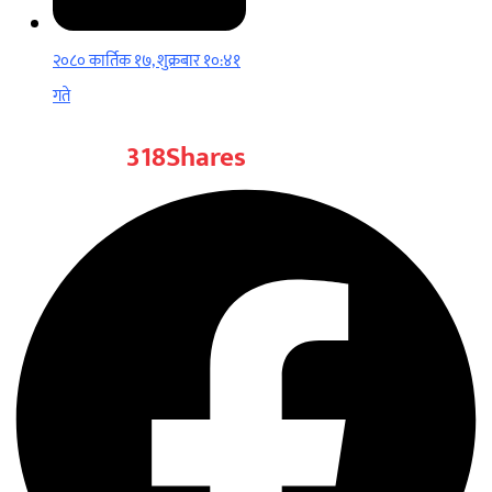
२०८० कार्तिक १७, शुक्रबार १०:४१
गते
318
Shares