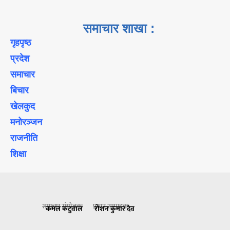
समाचार शाखा :
गृहपृष्ठ
प्रदेश
समाचार
बिचार
खेलकुद
मनोरञ्जन
राजनीति
शिक्षा
समाचार संयोजकः
प्रधान सम्पादकः
कमल कटुवाल
रोशन कुमार देव