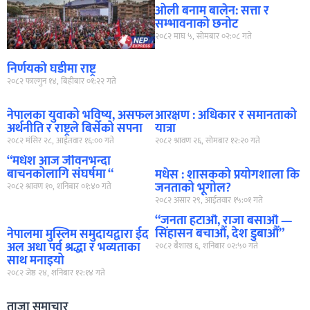
ओली बनाम बालेन: सत्ता र
सम्भावनाको छनोट
२०८२ माघ ५, सोमबार ०२:०८ गते
निर्णयको घडीमा राष्ट्र
२०८२ फाल्गुन १४, बिहीबार ०१:२२ गते
नेपालका युवाको भविष्य, असफल
आरक्षण : अधिकार र समानताको
अर्थनीति र राष्ट्रले बिर्सेको सपना
यात्रा
२०८२ मंसिर २८, आईतवार १६:०० गते
२०८२ श्रावण २६, सोमबार १२:२० गते
“मधेश आज जीवनभन्दा
बाचनकोलागि संघर्षमा “
मधेस : शासकको प्रयोगशाला कि
जनताको भूगोल?
२०८२ श्रावण १०, शनिबार ०१:४० गते
२०८२ असार २९, आईतवार १५:०१ गते
“जनता हटाऔं, राजा बसाऔं —
सिंहासन बचाऔं, देश डुबाऔं”
नेपालमा मुस्लिम समुदायद्वारा ईद
अल अधा पर्व श्रद्धा र भव्यताका
२०८२ बैशाख ६, शनिबार ०२:५० गते
साथ मनाइयो
२०८२ जेष्ठ २४, शनिबार १२:१४ गते
ताजा समाचार