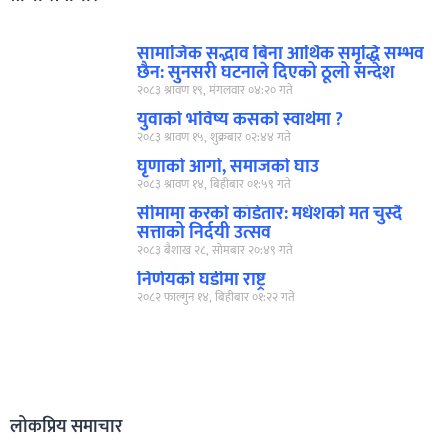
सामाजिक सद्भाव बिना आर्थिक समृद्धि सम्भव
छैन: सुनसरी घटनाले दिएको ठूलो सन्देश
२०८३ श्रावण १९, मंगलवार ०४:२० गते
युवाको भविष्य कसको स्वार्थमा ?
२०८३ श्रावण १५, शुक्रबार ०२:४४ गते
घृणाको आगो, समाजको घाउ
२०८३ श्रावण १४, बिहीबार ०१:५९ गते
सीमामा करको काँडेतार: मधेशको मत चुस्दै
सत्ताको निर्दयी उत्सव
२०८३ बैशाख २८, सोमबार २०:४९ गते
निर्णयको घडीमा राष्ट्र
२०८२ फाल्गुन १४, बिहीबार ०१:२२ गते
लोकप्रिय समाचार