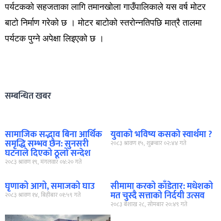
पर्यटकको सहजताका लागि तमानखोला गाउँपालिकाले यस वर्ष मोटर
बाटो निर्माण गरेको छ । मोटर बाटोको स्तरोन्नतिपछि मात्रै तालमा
पर्यटक पुग्ने अपेक्षा लिइएको छ ।
सम्बन्धित खबर
सामाजिक सद्भाव बिना आर्थिक
युवाको भविष्य कसको स्वार्थमा ?
समृद्धि सम्भव छैन: सुनसरी
२०८३ श्रावण १५, शुक्रबार ०२:४४ गते
घटनाले दिएको ठूलो सन्देश
२०८३ श्रावण १९, मंगलवार ०४:२० गते
घृणाको आगो, समाजको घाउ
सीमामा करको काँडेतार: मधेशको
मत चुस्दै सत्ताको निर्दयी उत्सव
२०८३ श्रावण १४, बिहीबार ०१:५९ गते
२०८३ बैशाख २८, सोमबार २०:४९ गते