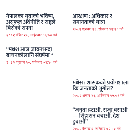
नेपालका युवाको भविष्य,
आरक्षण : अधिकार र
असफल अर्थनीति र राष्ट्रले
समानताको यात्रा
बिर्सेको सपना
२०८२ श्रावण २६, सोमबार १२:२० गते
२०८२ मंसिर २८, आईतवार १६:०० गते
“मधेश आज जीवनभन्दा
बाचनकोलागि संघर्षमा “
२०८२ श्रावण १०, शनिबार ०१:४० गते
मधेस : शासकको प्रयोगशाला
कि जनताको भूगोल?
२०८२ असार २९, आईतवार १५:०१ गते
“जनता हटाऔं, राजा बसाऔं
— सिंहासन बचाऔं, देश
डुबाऔं”
२०८२ बैशाख ६, शनिबार ०२:५० गते