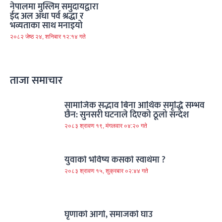
नेपालमा मुस्लिम समुदायद्वारा
ईद अल अधा पर्व श्रद्धा र
भव्यताका साथ मनाइयो
२०८२ जेष्ठ २४, शनिबार १२:१४ गते
ताजा समाचार
सामाजिक सद्भाव बिना आर्थिक समृद्धि सम्भव
छैन: सुनसरी घटनाले दिएको ठूलो सन्देश
२०८३ श्रावण १९, मंगलवार ०४:२० गते
युवाको भविष्य कसको स्वार्थमा ?
२०८३ श्रावण १५, शुक्रबार ०२:४४ गते
घृणाको आगो, समाजको घाउ