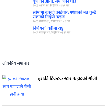
घृणाको आगो, समाजको घाउ
२०८३ श्रावण १४, बिहीबार ०१:५९ गते
सीमामा करको काँडेतार: मधेशको मत चुस्दै
सत्ताको निर्दयी उत्सव
२०८३ बैशाख २८, सोमबार २०:४९ गते
निर्णयको घडीमा राष्ट्र
२०८२ फाल्गुन १४, बिहीबार ०१:२२ गते
लोकप्रिय समाचार
इराकी टिकटक स्टार फहादको गोली