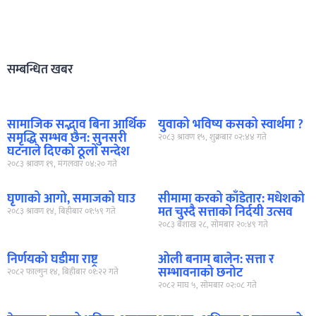
सम्बन्धित खबर
सामाजिक सद्भाव बिना आर्थिक
युवाको भविष्य कसको स्वार्थमा ?
समृद्धि सम्भव छैन: सुनसरी
२०८३ श्रावण १५, शुक्रबार ०२:४४ गते
घटनाले दिएको ठूलो सन्देश
२०८३ श्रावण १९, मंगलवार ०४:२० गते
घृणाको आगो, समाजको घाउ
सीमामा करको काँडेतार: मधेशको
मत चुस्दै सत्ताको निर्दयी उत्सव
२०८३ श्रावण १४, बिहीबार ०१:५९ गते
२०८३ बैशाख २८, सोमबार २०:४९ गते
निर्णयको घडीमा राष्ट्र
ओली बनाम बालेन: सत्ता र
सम्भावनाको छनोट
२०८२ फाल्गुन १४, बिहीबार ०१:२२ गते
२०८२ माघ ५, सोमबार ०२:०८ गते