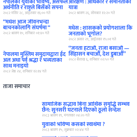
नेपालका युवाको भविष्य, असफल
आरक्षण : अधिकार र समानताको
अर्थनीति र राष्ट्रले बिर्सेको सपना
यात्रा
२०८२ मंसिर २८, आईतवार १६:०० गते
२०८२ श्रावण २६, सोमबार १२:२० गते
“मधेश आज जीवनभन्दा
बाचनकोलागि संघर्षमा “
मधेस : शासकको प्रयोगशाला कि
जनताको भूगोल?
२०८२ श्रावण १०, शनिबार ०१:४० गते
२०८२ असार २९, आईतवार १५:०१ गते
“जनता हटाऔं, राजा बसाऔं —
सिंहासन बचाऔं, देश डुबाऔं”
नेपालमा मुस्लिम समुदायद्वारा ईद
अल अधा पर्व श्रद्धा र भव्यताका
२०८२ बैशाख ६, शनिबार ०२:५० गते
साथ मनाइयो
२०८२ जेष्ठ २४, शनिबार १२:१४ गते
ताजा समाचार
सामाजिक सद्भाव बिना आर्थिक समृद्धि सम्भव
छैन: सुनसरी घटनाले दिएको ठूलो सन्देश
२०८३ श्रावण १९, मंगलवार ०४:२० गते
युवाको भविष्य कसको स्वार्थमा ?
२०८३ श्रावण १५, शुक्रबार ०२:४४ गते