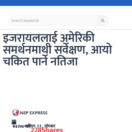
इजरायललाई अमेरिकी
समर्थनमाथी सर्वेक्षण, आयो
चकित पार्ने नतिजा
NEP EXPRESS
२०८० आश्विन २९, सोमबार ०८:५४ गते
228
Shares