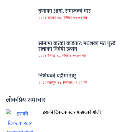
घृणाको आगो, समाजको घाउ
२०८३ श्रावण १४, बिहीबार ०१:५९ गते
सीमामा करको काँडेतार: मधेशको मत चुस्दै
सत्ताको निर्दयी उत्सव
२०८३ बैशाख २८, सोमबार २०:४९ गते
निर्णयको घडीमा राष्ट्र
२०८२ फाल्गुन १४, बिहीबार ०१:२२ गते
लोकप्रिय समाचार
इराकी टिकटक स्टार फहादको गोली