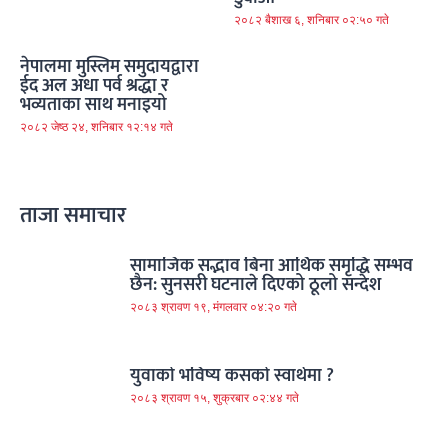
२०८२ बैशाख ६, शनिबार ०२:५० गते
नेपालमा मुस्लिम समुदायद्वारा
ईद अल अधा पर्व श्रद्धा र
भव्यताका साथ मनाइयो
२०८२ जेष्ठ २४, शनिबार १२:१४ गते
ताजा समाचार
सामाजिक सद्भाव बिना आर्थिक समृद्धि सम्भव
छैन: सुनसरी घटनाले दिएको ठूलो सन्देश
२०८३ श्रावण १९, मंगलवार ०४:२० गते
युवाको भविष्य कसको स्वार्थमा ?
२०८३ श्रावण १५, शुक्रबार ०२:४४ गते