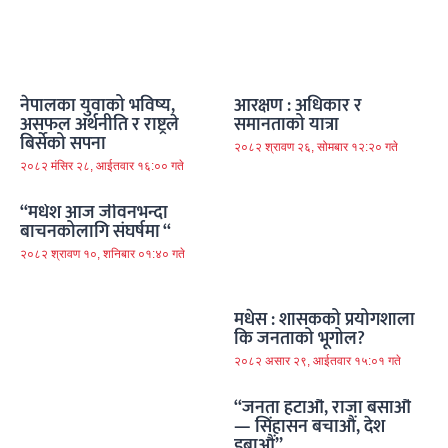
नेपालका युवाको भविष्य,
आरक्षण : अधिकार र
असफल अर्थनीति र राष्ट्रले
समानताको यात्रा
बिर्सेको सपना
२०८२ श्रावण २६, सोमबार १२:२० गते
२०८२ मंसिर २८, आईतवार १६:०० गते
“मधेश आज जीवनभन्दा
बाचनकोलागि संघर्षमा “
२०८२ श्रावण १०, शनिबार ०१:४० गते
मधेस : शासकको प्रयोगशाला
कि जनताको भूगोल?
२०८२ असार २९, आईतवार १५:०१ गते
“जनता हटाऔं, राजा बसाऔं
— सिंहासन बचाऔं, देश
डुबाऔं”